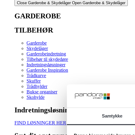
Close Garderobe & Skydelåger
Open Garderobe & Skydelåger
GARDEROBE
TILBEHØR
Garderobe
Skydelåger
Garderobeindretning
Tilbehør til skydedøre
Indretningsløsninger
Garderobe Inspiration
Trådkurve
Skuffer
Trådhylder
Bukse organiser
Skohylde
Indretningsløsning
Samtykke
FIND LØSNINGER HER