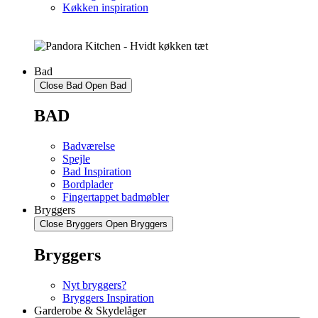
Køkken inspiration
Bad
Close Bad
Open Bad
BAD
Badværelse
Spejle
Bad Inspiration
Bordplader
Fingertappet badmøbler
Bryggers
Close Bryggers
Open Bryggers
Bryggers
Nyt bryggers?
Bryggers Inspiration
Garderobe & Skydelåger