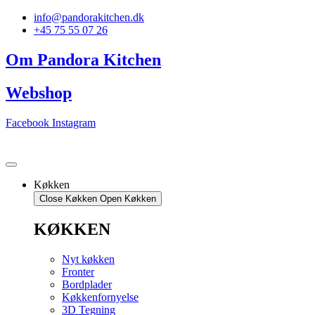
Videre
info@pandorakitchen.dk
til
+45 75 55 07 26
indhold
Om Pandora Kitchen
Webshop
Facebook
Instagram
Køkken
Close Køkken
Open Køkken
KØKKEN
Nyt køkken
Fronter
Bordplader
Køkkenfornyelse
3D Tegning