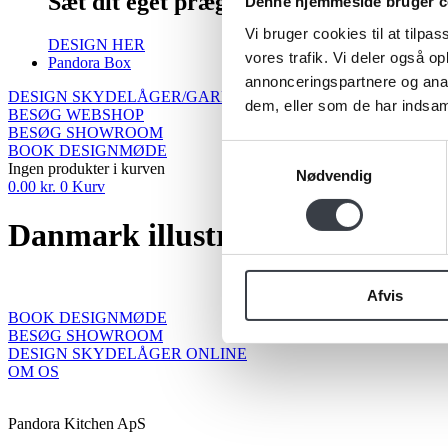
Sæt dit eget præg på din garderobe
Denne hjemmeside bruger c
Vi bruger cookies til at tilpas
DESIGN HER
vores trafik. Vi deler også 
Pandora Box
annonceringspartnere og anal
DESIGN SKYDELÅGER/GARDEROBE
dem, eller som de har indsaml
BESØG WEBSHOP
BESØG SHOWROOM
BOOK DESIGNMØDE
Samtykkevalg
Ingen produkter i kurven
Nødvendig
0.00
kr.
0
Kurv
Danmark illustration
Afvis
BOOK DESIGNMØDE
BESØG SHOWROOM
DESIGN SKYDELÅGER ONLINE
OM OS
Pandora Kitchen ApS