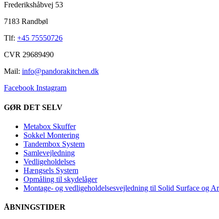
Frederikshåbvej 53
7183 Randbøl
Tlf:
+45 75550726
CVR 29689490
Mail:
info@pandorakitchen.dk
Facebook
Instagram
GØR DET SELV
Metabox Skuffer
Sokkel Montering
Tandembox System
Samlevejledning
Vedligeholdelses
Hængsels System
Opmåling til skydelåger
Montage- og vedligeholdelsesvejledning til Solid Surface og A
ÅBNINGSTIDER