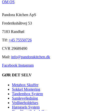
OM OS
Pandora Kitchen ApS
Frederikshåbvej 53
7183 Randbøl
Tlf:
+45 75550726
CVR 29689490
Mail:
info@pandorakitchen.dk
Facebook
Instagram
GØR DET SELV
Metabox Skuffer
Sokkel Montering
Tandembox System
Samlevejledning
Vedligeholdelses
Hængsels System