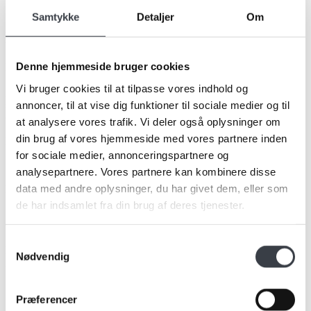
Samtykke
Detaljer
Om
Betonex
Denne hjemmeside bruger cookies
Materiale
Betonex har en stærk gelcoat-overflade, tilsat akrylgranulat, som
Vi bruger cookies til at tilpasse vores indhold og
giver en rå betonlook med silkemat finish. Kernen består af en
støbemasse af knust marmor (calciumcarbonat), naturlige mineraler
annoncer, til at vise dig funktioner til sociale medier og til
og kunststof.
at analysere vores trafik. Vi deler også oplysninger om
din brug af vores hjemmeside med vores partnere inden
Bordpladetykkelse
Standardtykkelsen er 23 mm. Specialmål tilbydes – kontakt os for
for sociale medier, annonceringspartnere og
rådgivning.
analysepartnere. Vores partnere kan kombinere disse
data med andre oplysninger, du har givet dem, eller som
Rengøring
Rengør med milde husholdningsmidler eller Marmorline Rens. Kalk
de har indsamlet fra din brug af deres tjenester.
fjernes med eddike, pletter med acetone. Overfladen kan
vedligeholdes med Marmorline Plejevoks.
Samtykkevalg
Farver
Nødvendig
Alle produkter er håndlavede, og der kan forekomme variationer i
farve og struktur.
Præferencer