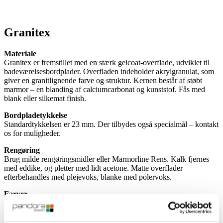
Granitex
Materiale
Granitex er fremstillet med en stærk gelcoat-overflade, udviklet til
badeværelsesbordplader. Overfladen indeholder akrylgranulat, som
giver en granitlignende farve og struktur. Kernen består af støbt
marmor – en blanding af calciumcarbonat og kunststof. Fås med
blank eller silkemat finish.
Bordpladetykkelse
Standardtykkelsen er 23 mm. Der tilbydes også specialmål – kontakt
os for muligheder.
Rengøring
Brug milde rengøringsmidler eller Marmorline Rens. Kalk fjernes
med eddike, og pletter med lidt acetone. Matte overflader
efterbehandles med plejevoks, blanke med polervoks.
Farver
Alle bordplader er håndlavede og unikke. Små variationer i farve og
struktur forekommer.