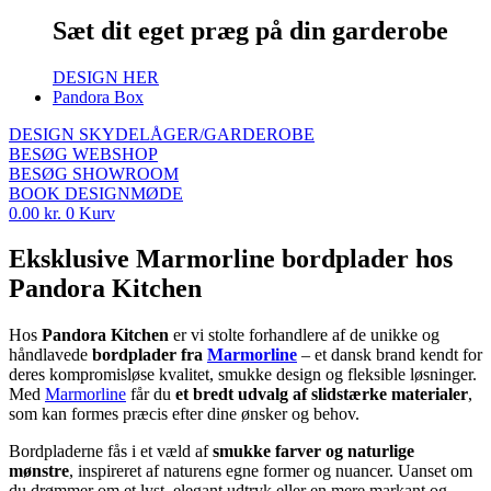
Sæt dit eget præg på din garderobe
DESIGN HER
Pandora Box
DESIGN SKYDELÅGER/GARDEROBE
BESØG WEBSHOP
BESØG SHOWROOM
BOOK DESIGNMØDE
0.00
kr.
0
Kurv
Eksklusive Marmorline bordplader hos
Pandora Kitchen
Hos
Pandora Kitchen
er vi stolte forhandlere af de unikke og
håndlavede
bordplader fra
Marmorline
– et dansk brand kendt for
deres kompromisløse kvalitet, smukke design og fleksible løsninger.
Med
Marmorline
får du
et bredt udvalg af slidstærke materialer
,
som kan formes præcis efter dine ønsker og behov.
Bordpladerne fås i et væld af
smukke farver og naturlige
mønstre
, inspireret af naturens egne former og nuancer. Uanset om
du drømmer om et lyst, elegant udtryk eller en mere markant og