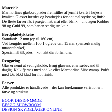
Materiale
Marmorlines glasbordplader fremstilles af jernfri kvarts i højeste
kvalitet. Glasset hærdes og bearbejdes for optimal styrke og finish.
De fleste farver fås i præget mat, mat eller blank – undtagen Kobber
98 og Guld 99, som har en særlig struktur.
Bordpladetykkelse
Standard: 12 mm (op til 160 cm).
Ved længder mellem 160,1 og 202 cm: 15 mm (bemærk mulig
nuanceforskel).
Specialmål tilbydes – kontakt din forhandler.
Rengøring
Glas er nemt at vedligeholde. Brug glasrens eller sæbevand til
daglig. Kalk fjernes med eddike eller Marmorline Slibesvamp. Polér
med tør, blød klud for flot finish.
Farver
Alle produkter er håndlavede – der kan forekomme variationer i
farve og struktur.
BOOK DESIGNMØDE
BESØG SHOWROOM
DESIGN SKYDELÅGER ONLINE