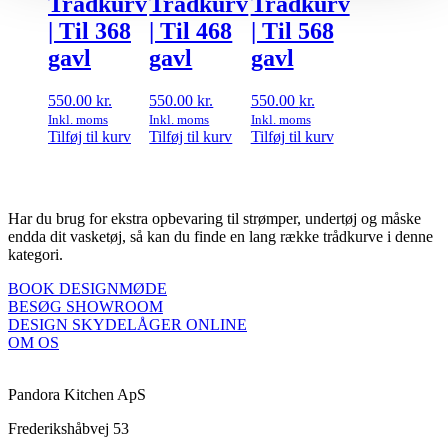
Trådkurv
Trådkurv
Trådkurv
| Til 368
| Til 468
| Til 568
gavl
gavl
gavl
550.00
kr.
550.00
kr.
550.00
kr.
Inkl. moms
Inkl. moms
Inkl. moms
Tilføj til kurv
Tilføj til kurv
Tilføj til kurv
Har du brug for ekstra opbevaring til strømper, undertøj og måske
endda dit vasketøj, så kan du finde en lang række trådkurve i denne
kategori.
BOOK DESIGNMØDE
BESØG SHOWROOM
DESIGN SKYDELÅGER ONLINE
OM OS
Pandora Kitchen ApS
Frederikshåbvej 53