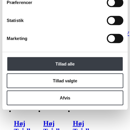
Præferencer
Statistik
Lav
Lav
Lav
Lav
trådkurv
trådkurv
trådkurv
trådkurv
Marketing
| Til 368
| Til 468
| Til 568
| Til 768
gavl
gavl
gavl
gavl
395.00
kr.
395.00
kr.
395.00
kr.
395.00
kr.
Tillad alle
Inkl. moms
Inkl. moms
Inkl. moms
Inkl. moms
Tilføj til kurv
Tilføj til kurv
Tilføj til kurv
Tilføj til kurv
Tillad valgte
Afvis
Høj
Høj
Høj