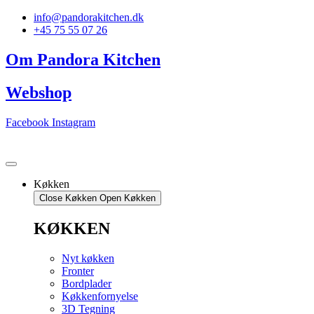
Videre
info@pandorakitchen.dk
til
+45 75 55 07 26
indhold
Om Pandora Kitchen
Webshop
Facebook
Instagram
Køkken
Close Køkken
Open Køkken
KØKKEN
Nyt køkken
Fronter
Bordplader
Køkkenfornyelse
3D Tegning