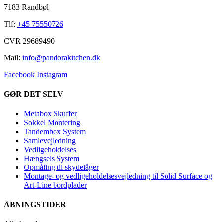
7183 Randbøl
Tlf:
+45 75550726
CVR 29689490
Mail:
info@pandorakitchen.dk
Facebook
Instagram
GØR DET SELV
Metabox Skuffer
Sokkel Montering
Tandembox System
Samlevejledning
Vedligeholdelses
Hængsels System
Opmåling til skydelåger
Montage- og vedligeholdelsesvejledning til Solid Surface og
Art-Line bordplader
ÅBNINGSTIDER