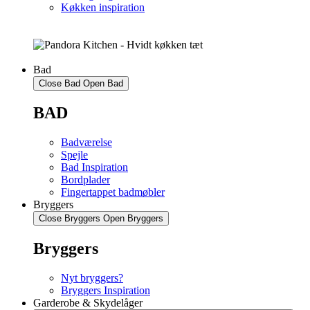
Køkken inspiration
Bad
Close Bad
Open Bad
BAD
Badværelse
Spejle
Bad Inspiration
Bordplader
Fingertappet badmøbler
Bryggers
Close Bryggers
Open Bryggers
Bryggers
Nyt bryggers?
Bryggers Inspiration
Garderobe & Skydelåger