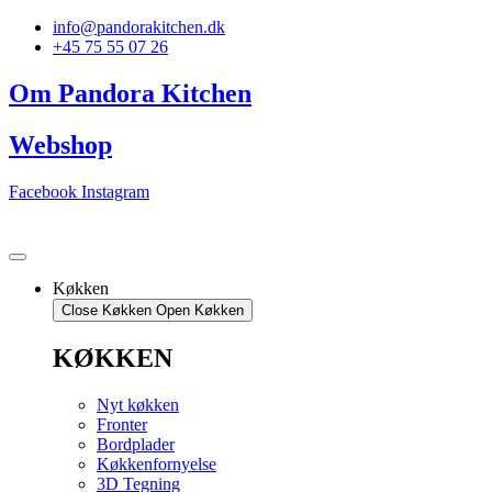
Videre
info@pandorakitchen.dk
til
+45 75 55 07 26
indhold
Om Pandora Kitchen
Webshop
Facebook
Instagram
Køkken
Close Køkken
Open Køkken
KØKKEN
Nyt køkken
Fronter
Bordplader
Køkkenfornyelse
3D Tegning