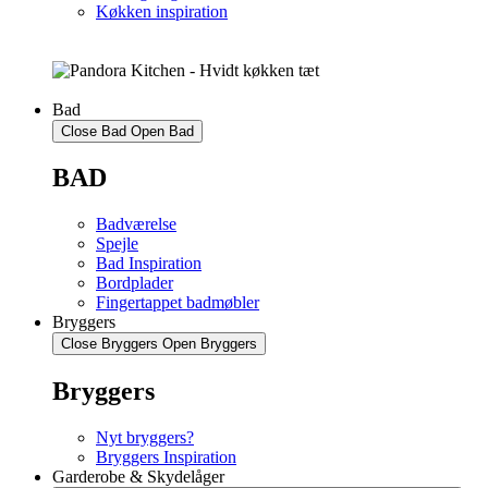
Køkken inspiration
Bad
Close Bad
Open Bad
BAD
Badværelse
Spejle
Bad Inspiration
Bordplader
Fingertappet badmøbler
Bryggers
Close Bryggers
Open Bryggers
Bryggers
Nyt bryggers?
Bryggers Inspiration
Garderobe & Skydelåger