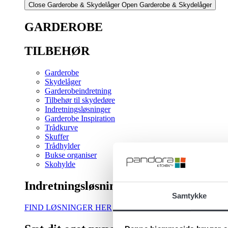
Close Garderobe & Skydelåger
Open Garderobe & Skydelåger
GARDEROBE
TILBEHØR
Garderobe
Skydelåger
Garderobeindretning
Tilbehør til skydedøre
Indretningsløsninger
Garderobe Inspiration
Trådkurve
Skuffer
Trådhylder
Bukse organiser
Skohylde
Indretningsløsning
Samtykke
FIND LØSNINGER HER