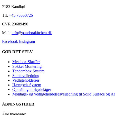
7183 Randbøl
Tlf:
+45 75550726
CVR 29689490
Mail:
info@pandorakitchen.dk
Facebook
Instagram
GØR DET SELV
Metabox Skuffer
Sokkel Montering
Tandembox System
Samlevejledning
Vedligeholdelses
Hængsels System
Opmåling til skydelåger
Montage- og vedligeholdelsesvejledning til Solid Surface og A
ÅBNINGSTIDER
Alle hverdage: