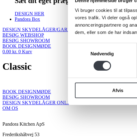
Sæt dit eget præg på din garderobe
Denne hjemmeside bruger c
Vi bruger cookies til at tilpas
DESIGN HER
vores trafik. Vi deler også 
Pandora Box
annonceringspartnere og anal
DESIGN SKYDELÅGER/GARDEROBE
dem, eller som de har indsaml
BESØG WEBSHOP
BESØG SHOWROOM
BOOK DESIGNMØDE
Samtykkevalg
0.00
kr.
0
Kurv
Nødvendig
Classic
Afvis
BOOK DESIGNMØDE
BESØG SHOWROOM
DESIGN SKYDELÅGER ONLINE
OM OS
Pandora Kitchen ApS
Frederikshåbvej 53