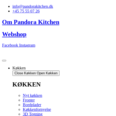
Videre
info@pandorakitchen.dk
til
+45 75 55 07 26
indhold
Om Pandora Kitchen
Webshop
Facebook
Instagram
Køkken
Close Køkken
Open Køkken
KØKKEN
Nyt køkken
Fronter
Bordplader
Køkkenfornyelse
3D Tegning