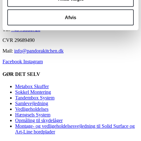
Frederikshåbvej 53
Afvis
7183 Randbøl
Tlf:
+45 75550726
CVR 29689490
Mail:
info@pandorakitchen.dk
Facebook
Instagram
GØR DET SELV
Metabox Skuffer
Sokkel Montering
Tandembox System
Samlevejledning
Vedligeholdelses
Hængsels System
Opmåling til skydelåger
Montage- og vedligeholdelsesvejledning til Solid Surface og
Art-Line bordplader