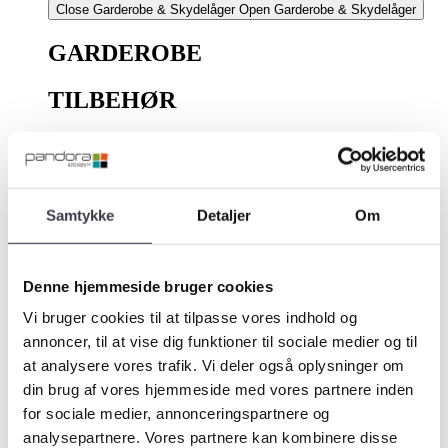
Close Garderobe & Skydelåger
Open Garderobe & Skydelåger
GARDEROBE
TILBEHØR
Garderobe
Skydelåger
Garderobeindretning
Tilbehør til skydedøre
Indretningsløsninger
Samtykke
Detaljer
Om
Garderobe Inspiration
Trådkurve
Skuffer
Denne hjemmeside bruger cookies
Trådhylder
Bukse organiser
Vi bruger cookies til at tilpasse vores indhold og
Skohylde
annoncer, til at vise dig funktioner til sociale medier og til
Indretningsløsning
at analysere vores trafik. Vi deler også oplysninger om
din brug af vores hjemmeside med vores partnere inden
FIND LØSNINGER HER
for sociale medier, annonceringspartnere og
analysepartnere. Vores partnere kan kombinere disse