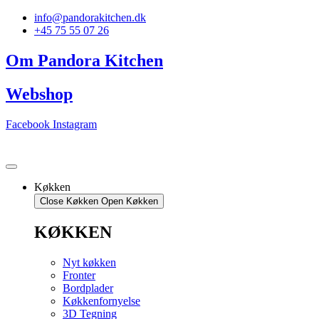
Videre
info@pandorakitchen.dk
til
+45 75 55 07 26
indhold
Om Pandora Kitchen
Webshop
Facebook
Instagram
Køkken
Close Køkken
Open Køkken
KØKKEN
Nyt køkken
Fronter
Bordplader
Køkkenfornyelse
3D Tegning