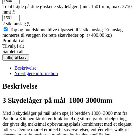
Total højde på dine ønskede skydelåger: (min: 1501 mm, max: 2750
mm)
*
2 stk. anslag
*
Top og bundskinne blive tilpasset til 2 stk. anslag. Et anslag
monteres til væggen for rette skævheder op.
(+400.00 kr.)
Produkt i alt
Tilvalg i alt
Samlet i alt
3
Tilføj til kurv
Skydelåger
på
Beskrivelse
mål
Yderligere information
1800-
3000mm
Beskrivelse
antal
3 Skydelåger på mål 1800-3000mm
Med 3 skydelåger på mål uden spejl i bredden 1800–3000 mm fra
Pandora Kitchen får du en funktionel og stilren garderobeløsning,
der giver dig maksimal opbevaringsplads kombineret med et elegant
udtryk. Denne model er ideel til soveværelser, entréer eller walk-in
closets, hvor du ønsker et moderne look uden spejlflader.