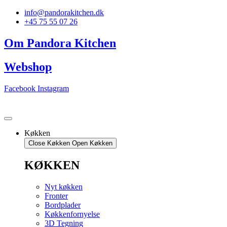
Videre
info@pandorakitchen.dk
til
+45 75 55 07 26
indhold
Om Pandora Kitchen
Webshop
Facebook
Instagram
Køkken
Close Køkken
Open Køkken
KØKKEN
Nyt køkken
Fronter
Bordplader
Køkkenfornyelse
3D Tegning