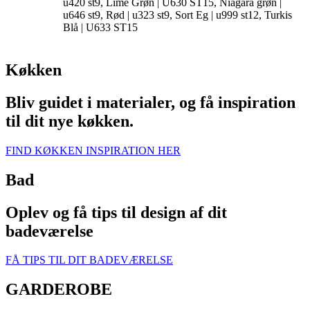
u420 st9, Lime Grøn | U630 ST15, Niagara grøn |
u646 st9, Rød | u323 st9, Sort Eg | u999 st12, Turkis
Blå | U633 ST15
Køkken
Bliv guidet i materialer, og få inspiration
til dit nye køkken.
FIND KØKKEN INSPIRATION HER
Bad
Oplev og få tips til design af dit
badeværelse
FÅ TIPS TIL DIT BADEVÆRELSE
GARDEROBE