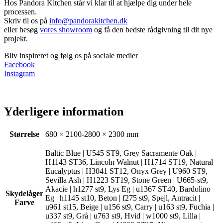
Hos Pandora Kitchen står vi klar til at hjælpe dig under hele
processen.
Skriv til os på
info@pandorakitchen.dk
eller besøg
vores showroom
og få den bedste rådgivning til dit nye
projekt.
Bliv inspireret og følg os på sociale medier
Facebook
Instagram
Yderligere information
Størrelse
680 × 2100-2800 × 2300 mm
Baltic Blue | U545 ST9, Grey Sacramente Oak |
H1143 ST36, Lincoln Walnut | H1714 ST19, Natural
Eucalyptus | H3041 ST12, Onyx Grey | U960 ST9,
Sevilla Ash | H1223 ST19, Stone Green | U665-st9,
Akacie | h1277 st9, Lys Eg | u1367 ST40, Bardolino
Skydelåger
Eg | h1145 st10, Beton | f275 st9, Spejl, Antracit |
Farve
u961 st15, Beige | u156 st9, Carry | u163 st9, Fuchia |
u337 st9, Grå | u763 st9, Hvid | w1000 st9, Lilla |