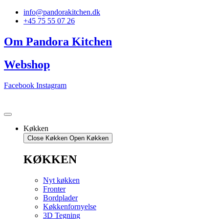
Videre
info@pandorakitchen.dk
til
+45 75 55 07 26
indhold
Om Pandora Kitchen
Webshop
Facebook
Instagram
Køkken
Close Køkken
Open Køkken
KØKKEN
Nyt køkken
Fronter
Bordplader
Køkkenfornyelse
3D Tegning