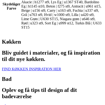
Akacie | h1277 st9, Lys Eg | u1367 ST40, Bardolino
Skydelåger
Eg | h1145 st10, Beton | f275 st9, Antracit | u961 st15,
Farve
Beige | u156 st9, Carry | u163 st9, Fuchia | u337 st9,
Grå | u763 st9, Hvid | w1000 st9, Lilla | u420 st9,
Lime Grøn | U630 ST15, Niagara grøn | u646 st9,
Rød | u323 st9, Sort Eg | u999 st12, Turkis Blå | U633
ST15
Køkken
Bliv guidet i materialer, og få inspiration
til dit nye køkken.
FIND KØKKEN INSPIRATION HER
Bad
Oplev og få tips til design af dit
badeværelse