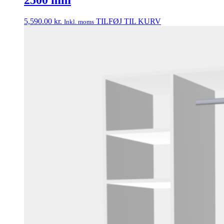
2500 mm
Mulighederne
kan
vælges
5,590.00
kr.
TILFØJ TIL KURV
Inkl. moms
på
varesiden