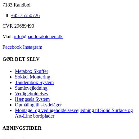
7183 Randbøl
Tlf:
+45 75550726
CVR 29689490
Mail:
info@pandorakitchen.dk
Facebook
Instagram
GØR DET SELV
Metabox Skuffer
Sokkel Montering
Tandembox System
Samlevejledning
Vedligeholdelses
Hængsels System
Opmåling til skydelåger
Montage- og vedligeholdelsesvejledning til Solid Surface og
Art-Line bordplader
ÅBNINGSTIDER