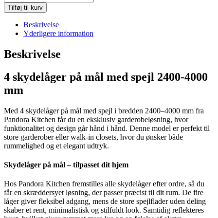
skydelåger
Tilføj til kurv
på
mål
Beskrivelse
med
Yderligere information
spejl
2400-
Beskrivelse
4000
mm
4 skydelåger på mål med spejl 2400-4000
antal
mm
Med 4 skydelåger på mål med spejl i bredden 2400–4000 mm fra
Pandora Kitchen får du en eksklusiv garderobeløsning, hvor
funktionalitet og design går hånd i hånd. Denne model er perfekt til
store garderober eller walk-in closets, hvor du ønsker både
rummelighed og et elegant udtryk.
Skydelåger på mål – tilpasset dit hjem
Hos Pandora Kitchen fremstilles alle skydelåger efter ordre, så du
får en skræddersyet løsning, der passer præcist til dit rum. De fire
låger giver fleksibel adgang, mens de store spejlflader uden deling
skaber et rent, minimalistisk og stilfuldt look. Samtidig reflekteres