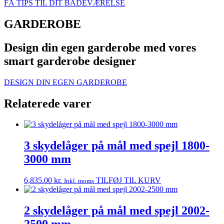
FÅ TIPS TIL DIT BADEVÆRELSE
GARDEROBE
Design din egen garderobe med vores
smart garderobe designer
DESIGN DIN EGEN GARDEROBE
Relaterede varer
3 skydelåger på mål med spejl 1800-
3000 mm
Dette
6,835.00
kr.
TILFØJ TIL KURV
Inkl. moms
vare
har
flere
2 skydelåger på mål med spejl 2002-
varianter.