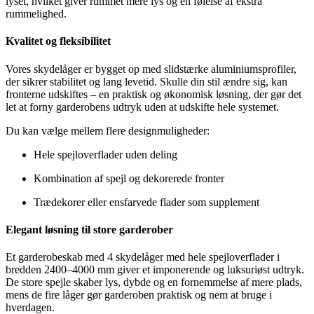
lyset, hvilket giver rummet mere lys og en følelse af ekstra
rummelighed.
Kvalitet og fleksibilitet
Vores skydelåger er bygget op med slidstærke aluminiumsprofiler,
der sikrer stabilitet og lang levetid. Skulle din stil ændre sig, kan
fronterne udskiftes – en praktisk og økonomisk løsning, der gør det
let at forny garderobens udtryk uden at udskifte hele systemet.
Du kan vælge mellem flere designmuligheder:
Hele spejloverflader uden deling
Kombination af spejl og dekorerede fronter
Trædekorer eller ensfarvede flader som supplement
Elegant løsning til store garderober
Et garderobeskab med 4 skydelåger med hele spejloverflader i
bredden 2400–4000 mm giver et imponerende og luksuriøst udtryk.
De store spejle skaber lys, dybde og en fornemmelse af mere plads,
mens de fire låger gør garderoben praktisk og nem at bruge i
hverdagen.