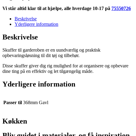
gavl
antal
Vi står altid klar til at hjælpe, alle hverdage 10-17 på
75550726
Beskrivelse
Yderligere information
Beskrivelse
Skuffer til garderoben er en uundværlig og praktisk
opbevaringsløsning til dit tøj og tilbehør.
Disse skuffer giver dig rig mulighed for at organisere og opbevare
dine ting på en effektiv og let tilgængelig måde.
Yderligere information
Passer til
368mm Gavl
Køkken
Bliv guidet i materialer, og få inspiration