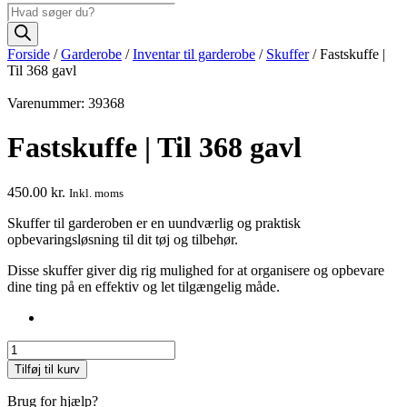
Products
search
Forside
/
Garderobe
/
Inventar til garderobe
/
Skuffer
/ Fastskuffe |
Til 368 gavl
Varenummer: 39368
Fastskuffe | Til 368 gavl
450.00
kr.
Inkl. moms
Skuffer til garderoben er en uundværlig og praktisk
opbevaringsløsning til dit tøj og tilbehør.
Disse skuffer giver dig rig mulighed for at organisere og opbevare
dine ting på en effektiv og let tilgængelig måde.
Fastskuffe
|
Tilføj til kurv
Til
368
Brug for hjælp?