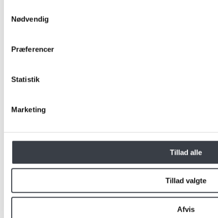
Sort Havana
Samtykkevalg
Nødvendig
Bardolino Eg
Præferencer
Hvid
Antracit Grå
Statistik
Amazon Grøn
Marketing
Lilla
Tillad alle
Rød
Sand Beige
Tillad valgte
Grå Beige
Afvis