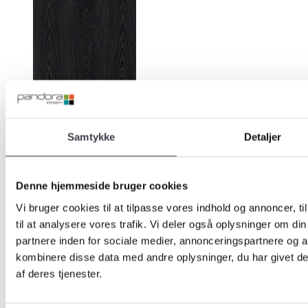
Sort Ask
Perle Grå
Samtykke
Detaljer
Niagara Grøn
Denne hjemmeside bruger cookies
Fuchsia Pink
Vi bruger cookies til at tilpasse vores indhold og annoncer, til
til at analysere vores trafik. Vi deler også oplysninger om 
Gul
partnere inden for sociale medier, annonceringspartnere og 
kombinere disse data med andre oplysninger, du har givet de
Lys Tennesse
af deres tjenester.