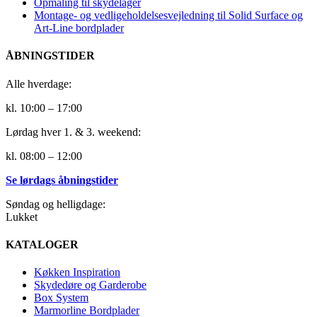
Opmåling til skydelåger
Montage- og vedligeholdelsesvejledning til Solid Surface og
Art-Line bordplader
ÅBNINGSTIDER
Alle hverdage:
kl. 10:00 – 17:00
Lørdag hver 1. & 3. weekend:
kl. 08:00 – 12:00
Se lørdags åbningstider
Søndag og helligdage:
Lukket
KATALOGER
Køkken Inspiration
Skydedøre og Garderobe
Box System
Marmorline Bordplader