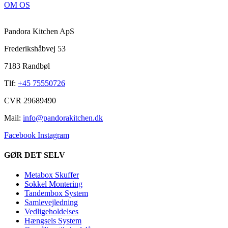
OM OS
Pandora Kitchen ApS
Frederikshåbvej 53
7183 Randbøl
Tlf:
+45 75550726
CVR 29689490
Mail:
info@pandorakitchen.dk
Facebook
Instagram
GØR DET SELV
Metabox Skuffer
Sokkel Montering
Tandembox System
Samlevejledning
Vedligeholdelses
Hængsels System