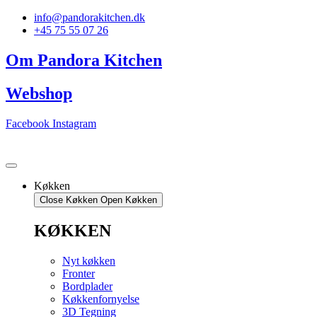
Videre
info@pandorakitchen.dk
til
+45 75 55 07 26
indhold
Om Pandora Kitchen
Webshop
Facebook
Instagram
Køkken
Close Køkken
Open Køkken
KØKKEN
Nyt køkken
Fronter
Bordplader
Køkkenfornyelse
3D Tegning