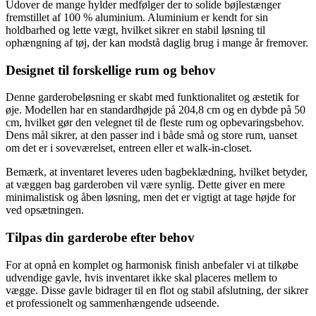
Udover de mange hylder medfølger der to solide bøjlestænger
fremstillet af 100 % aluminium. Aluminium er kendt for sin
holdbarhed og lette vægt, hvilket sikrer en stabil løsning til
ophængning af tøj, der kan modstå daglig brug i mange år fremover.
Designet til forskellige rum og behov
Denne garderobeløsning er skabt med funktionalitet og æstetik for
øje. Modellen har en standardhøjde på 204,8 cm og en dybde på 50
cm, hvilket gør den velegnet til de fleste rum og opbevaringsbehov.
Dens mål sikrer, at den passer ind i både små og store rum, uanset
om det er i soveværelset, entreen eller et walk-in-closet.
Bemærk, at inventaret leveres uden bagbeklædning, hvilket betyder,
at væggen bag garderoben vil være synlig. Dette giver en mere
minimalistisk og åben løsning, men det er vigtigt at tage højde for
ved opsætningen.
Tilpas din garderobe efter behov
For at opnå en komplet og harmonisk finish anbefaler vi at tilkøbe
udvendige gavle, hvis inventaret ikke skal placeres mellem to
vægge. Disse gavle bidrager til en flot og stabil afslutning, der sikrer
et professionelt og sammenhængende udseende.