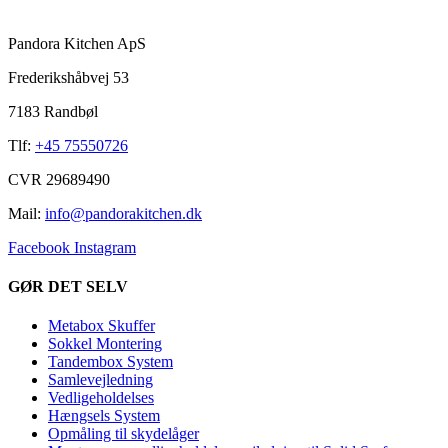
Pandora Kitchen ApS
Frederikshåbvej 53
7183 Randbøl
Tlf:
+45 75550726
CVR 29689490
Mail:
info@pandorakitchen.dk
Facebook
Instagram
GØR DET SELV
Metabox Skuffer
Sokkel Montering
Tandembox System
Samlevejledning
Vedligeholdelses
Hængsels System
Opmåling til skydelåger