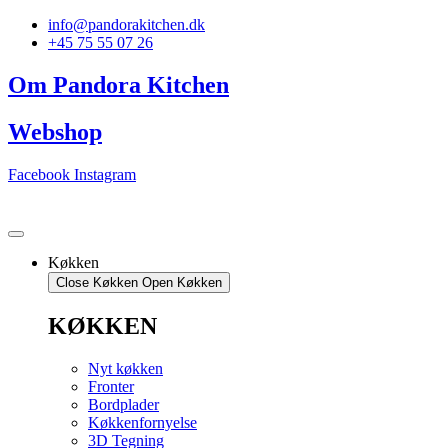
Videre
info@pandorakitchen.dk
til
+45 75 55 07 26
indhold
Om Pandora Kitchen
Webshop
Facebook
Instagram
Køkken
Close Køkken
Open Køkken
KØKKEN
Nyt køkken
Fronter
Bordplader
Køkkenfornyelse
3D Tegning