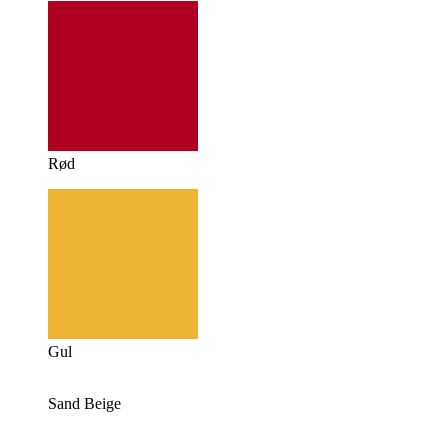
Rød
Gul
Sand Beige