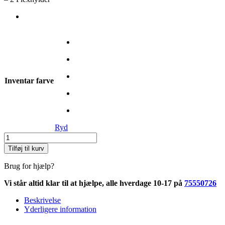
Inventar farve
Ryd
Garderobe
løsning
Tilføj til kurv
TotalBredde
300
Brug for hjælp?
cm
(U.
Vi står altid klar til at hjælpe, alle hverdage 10-17 på
75550726
Skydedøre)
antal
Beskrivelse
Yderligere information