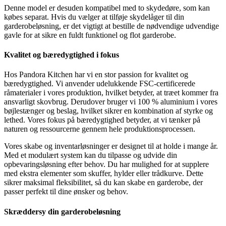
Denne model er desuden kompatibel med to skydedøre, som kan
købes separat. Hvis du vælger at tilføje skydelåger til din
garderobeløsning, er det vigtigt at bestille de nødvendige udvendige
gavle for at sikre en fuldt funktionel og flot garderobe.
Kvalitet og bæredygtighed i fokus
Hos Pandora Kitchen har vi en stor passion for kvalitet og
bæredygtighed. Vi anvender udelukkende FSC-certificerede
råmaterialer i vores produktion, hvilket betyder, at træet kommer fra
ansvarligt skovbrug. Derudover bruger vi 100 % aluminium i vores
bøjlestænger og beslag, hvilket sikrer en kombination af styrke og
lethed. Vores fokus på bæredygtighed betyder, at vi tænker på
naturen og ressourcerne gennem hele produktionsprocessen.
Vores skabe og inventarløsninger er designet til at holde i mange år.
Med et modulært system kan du tilpasse og udvide din
opbevaringsløsning efter behov. Du har mulighed for at supplere
med ekstra elementer som skuffer, hylder eller trådkurve. Dette
sikrer maksimal fleksibilitet, så du kan skabe en garderobe, der
passer perfekt til dine ønsker og behov.
Skræddersy din garderobeløsning