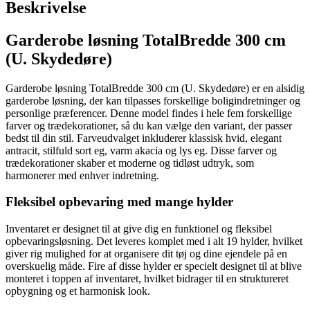
Beskrivelse
Garderobe løsning TotalBredde 300 cm
(U. Skydedøre)
Garderobe løsning TotalBredde 300 cm (U. Skydedøre) er en alsidig
garderobe løsning, der kan tilpasses forskellige boligindretninger og
personlige præferencer. Denne model findes i hele fem forskellige
farver og trædekorationer, så du kan vælge den variant, der passer
bedst til din stil. Farveudvalget inkluderer klassisk hvid, elegant
antracit, stilfuld sort eg, varm akacia og lys eg. Disse farver og
trædekorationer skaber et moderne og tidløst udtryk, som
harmonerer med enhver indretning.
Fleksibel opbevaring med mange hylder
Inventaret er designet til at give dig en funktionel og fleksibel
opbevaringsløsning. Det leveres komplet med i alt 19 hylder, hvilket
giver rig mulighed for at organisere dit tøj og dine ejendele på en
overskuelig måde. Fire af disse hylder er specielt designet til at blive
monteret i toppen af inventaret, hvilket bidrager til en struktureret
opbygning og et harmonisk look.