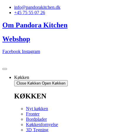
Videre
info@pandorakitchen.dk
til
+45 75 55 07 26
indhold
Om Pandora Kitchen
Webshop
Facebook
Instagram
Køkken
Close Køkken
Open Køkken
KØKKEN
Nyt køkken
Fronter
Bordplader
Køkkenfornyelse
3D Tegning