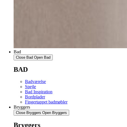
Bad
Close Bad
Open Bad
BAD
Badværelse
Spejle
Bad Inspiration
Bordplader
Fingertappet badmøbler
Bryggers
Close Bryggers
Open Bryggers
Bryggers