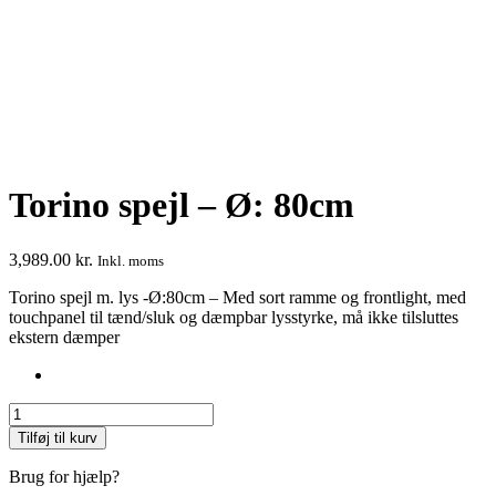
Torino spejl – Ø: 80cm
3,989.00
kr.
Inkl. moms
Torino spejl m. lys -Ø:80cm – Med sort ramme og frontlight, med
touchpanel til tænd/sluk og dæmpbar lysstyrke, må ikke tilsluttes
ekstern dæmper
Torino
spejl
Tilføj til kurv
–
Ø:
Brug for hjælp?
80cm