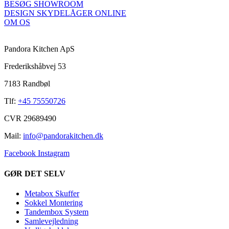
BESØG SHOWROOM
DESIGN SKYDELÅGER ONLINE
OM OS
Pandora Kitchen ApS
Frederikshåbvej 53
7183 Randbøl
Tlf:
+45 75550726
CVR 29689490
Mail:
info@pandorakitchen.dk
Facebook
Instagram
GØR DET SELV
Metabox Skuffer
Sokkel Montering
Tandembox System
Samlevejledning