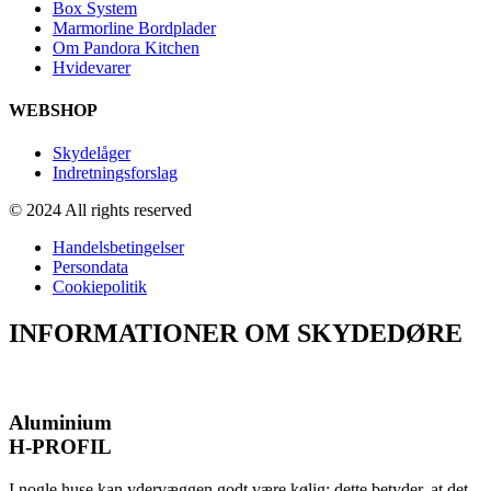
Box System
Marmorline Bordplader
Om Pandora Kitchen
Hvidevarer
WEBSHOP
Skydelåger
Indretningsforslag
© 2024 All rights reserved
Handelsbetingelser
Persondata
Cookiepolitik
INFORMATIONER OM SKYDEDØRE
Aluminium
H-PROFIL
I nogle huse kan ydervæggen godt være kølig; dette betyder, at det